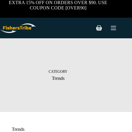
Skip
EXTRA 15% OFF ON ORDERS OVER $90. USE
to
COUPON CODE [OVER90]
content
Shopping
cart
CATEGORY
Trends
Trends