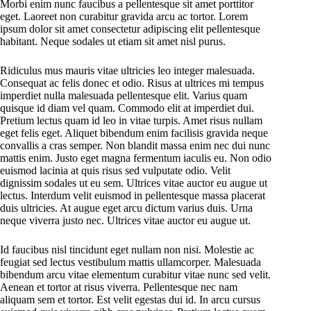
Morbi enim nunc faucibus a pellentesque sit amet porttitor
eget. Laoreet non curabitur gravida arcu ac tortor. Lorem
ipsum dolor sit amet consectetur adipiscing elit pellentesque
habitant. Neque sodales ut etiam sit amet nisl purus.
Ridiculus mus mauris vitae ultricies leo integer malesuada.
Consequat ac felis donec et odio. Risus at ultrices mi tempus
imperdiet nulla malesuada pellentesque elit. Varius quam
quisque id diam vel quam. Commodo elit at imperdiet dui.
Pretium lectus quam id leo in vitae turpis. Amet risus nullam
eget felis eget. Aliquet bibendum enim facilisis gravida neque
convallis a cras semper. Non blandit massa enim nec dui nunc
mattis enim. Justo eget magna fermentum iaculis eu. Non odio
euismod lacinia at quis risus sed vulputate odio. Velit
dignissim sodales ut eu sem. Ultrices vitae auctor eu augue ut
lectus. Interdum velit euismod in pellentesque massa placerat
duis ultricies. At augue eget arcu dictum varius duis. Urna
neque viverra justo nec. Ultrices vitae auctor eu augue ut.
Id faucibus nisl tincidunt eget nullam non nisi. Molestie ac
feugiat sed lectus vestibulum mattis ullamcorper. Malesuada
bibendum arcu vitae elementum curabitur vitae nunc sed velit.
Aenean et tortor at risus viverra. Pellentesque nec nam
aliquam sem et tortor. Est velit egestas dui id. In arcu cursus