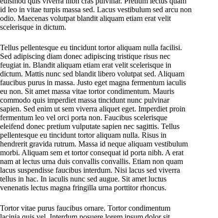
euismod quis viverra nibh cras pulvinar. Pretium lectus quam
id leo in vitae turpis massa sed. Lacus vestibulum sed arcu non
odio. Maecenas volutpat blandit aliquam etiam erat velit
scelerisque in dictum.
Tellus pellentesque eu tincidunt tortor aliquam nulla facilisi.
Sed adipiscing diam donec adipiscing tristique risus nec
feugiat in. Blandit aliquam etiam erat velit scelerisque in
dictum. Mattis nunc sed blandit libero volutpat sed. Aliquam
faucibus purus in massa. Justo eget magna fermentum iaculis
eu non. Sit amet massa vitae tortor condimentum. Mauris
commodo quis imperdiet massa tincidunt nunc pulvinar
sapien. Sed enim ut sem viverra aliquet eget. Imperdiet proin
fermentum leo vel orci porta non. Faucibus scelerisque
eleifend donec pretium vulputate sapien nec sagittis. Tellus
pellentesque eu tincidunt tortor aliquam nulla. Risus in
hendrerit gravida rutrum. Massa id neque aliquam vestibulum
morbi. Aliquam sem et tortor consequat id porta nibh. A erat
nam at lectus urna duis convallis convallis. Etiam non quam
lacus suspendisse faucibus interdum. Nisi lacus sed viverra
tellus in hac. In iaculis nunc sed augue. Sit amet luctus
venenatis lectus magna fringilla urna porttitor rhoncus.
Tortor vitae purus faucibus ornare. Tortor condimentum
lacinia quis vel. Interdum posuere lorem ipsum dolor sit.