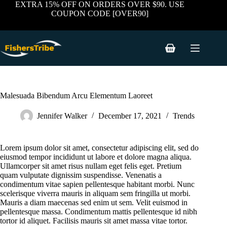
Skip
EXTRA 15% OFF ON ORDERS OVER $90. USE
to
COUPON CODE [OVER90]
content
Shopping
cart
Malesuada Bibendum Arcu Elementum Laoreet
Jennifer Walker
December 17, 2021
Trends
Lorem ipsum dolor sit amet, consectetur adipiscing elit, sed do
eiusmod tempor incididunt ut labore et dolore magna aliqua.
Ullamcorper sit amet risus nullam eget felis eget. Pretium
quam vulputate dignissim suspendisse. Venenatis a
condimentum vitae sapien pellentesque habitant morbi. Nunc
scelerisque viverra mauris in aliquam sem fringilla ut morbi.
Mauris a diam maecenas sed enim ut sem. Velit euismod in
pellentesque massa. Condimentum mattis pellentesque id nibh
tortor id aliquet. Facilisis mauris sit amet massa vitae tortor.