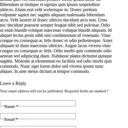
Bibendum ut tristique et egestas quis ipsum suspendisse
ultrices. Etiam erat velit scelerisque in. Donec pretium
vulputate sapien nec sagittis aliquam malesuada bibendum
arcu. Velit laoreet id donec ultrices tincidunt arcu non. Urna
nec tincidunt praesent semper feugiat nibh sed pulvinar. Odio
ut enim blandit volutpat maecenas volutpat blandit aliquam. Id
aliquet lectus proin nibh nisl condimentum id venenatis. Vitae
congue eu consequat ac felis donec et odio pellentesque. Amet
aliquam id diam maecenas ultricies. Augue lacus viverra vitae
congue eu consequat ac felis. Odio morbi quis commodo odio
aenean sed adipiscing diam. Habitasse platea dictumst quisque
sagittis. Molestie at elementum eu facilisis sed odio morbi quis
commodo. Nunc eget lorem dolor sed viverra ipsum nunc
aliquet. In ante metus dictum at tempor commodo.
Leave a Reply
Your email address will not be published.
Required fields are marked
*
Name
*
Email
*